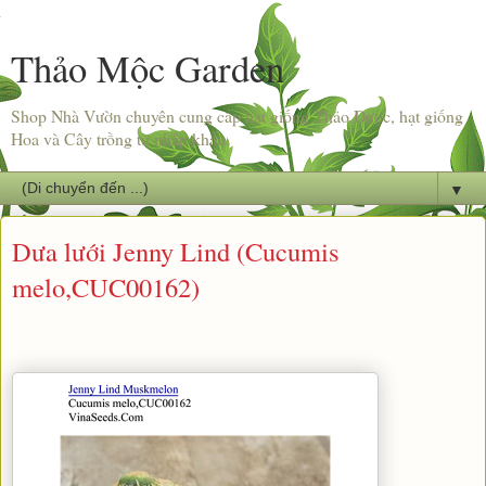
Thảo Mộc Garden
Shop Nhà Vườn chuyên cung cấp hạt giống Thảo Dược, hạt giống
Hoa và Cây trồng từ nhập khẩu.
▼
Dưa lưới Jenny Lind (Cucumis
melo,CUC00162)