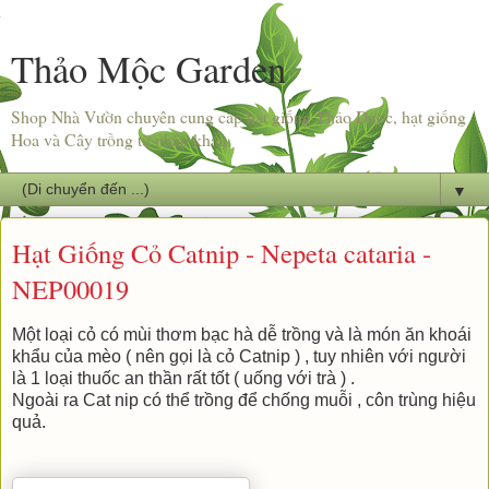
Thảo Mộc Garden
Shop Nhà Vườn chuyên cung cấp hạt giống Thảo Dược, hạt giống
Hoa và Cây trồng từ nhập khẩu.
▼
Hạt Giống Cỏ Catnip - Nepeta cataria -
NEP00019
Một loại cỏ có mùi thơm bạc hà dễ trồng và là món ăn khoái
khẩu của mèo ( nên gọi là cỏ Catnip ) , tuy nhiên với người
là 1 loại thuốc an thần rất tốt ( uống với trà ) .
Ngoài ra Cat nip có thể trồng để chống muỗi , côn trùng hiệu
quả.