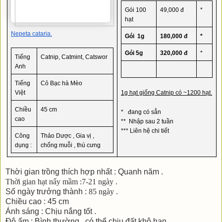
Gói 100 
49,000 đ
*
hạt
Nepeta cataria.
Gói  1g 
180,000 đ
*
Gói 5g
320,000 đ
*
Tiếng 
Catnip, Catmint, Catswor
Anh
Tiếng 
Cỏ Bạc hà Mèo
Việt
1g hạt giống Catnip có ~1200 hạt.
Chiều 
45 cm
*   đang có sẳn
cao
**  Nhập sau 2 tuần
*** Liên hệ chi tiết
Công 
Thảo Dược , Gia vị , 
dụng : 
chống muỗi , thú cưng
Thời gian trồng thích hợp nhất : Quanh năm .
Thời gian hạt nẩy mầm :7-21
ngày .
Số ngày trưởng thành :
85 ngày .
Chiều cao : 45 cm
Ánh sáng : Chịu nắng tốt .
Độ ẩm : Bình thường , có thể chịu đất khô hạn