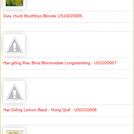
Dưa chuột Boothbys Blonde US10020005
Hạt giống Rau Bina Bloomsdale Longstanding - US1020007
Hạt Giống Lemon Basil - Húng Quế - US1010008