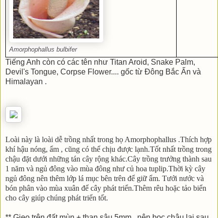
Amorphophallus bulbifer
Tiếng Anh còn có các tên như Titan Aroid, Snake Palm,
Devil's Tongue, Corpse Flower.... gốc từ Đông Bắc Ấn và
Himalayan .
Loài này là loài dễ trồng nhất trong họ Amorphophallus .Thích hợp
khí hậu nóng, ẩm , cũng có thể chịu được lạnh.Tốt nhất trồng trong
chậu đặt dưới những tán cây rộng khác.Cây trồng trưởng thành sau
1 năm và ngủ đông vào mùa đông như củ hoa tuplip.Thời kỳ cây
ngủ đông nên thêm lớp lá mục bên trên để giữ ẩm. Tưới nước và
bón phân vào mùa xuân để cây phát triển.Thêm rêu hoặc tảo biển
cho cây giúp chúng phát triển tốt.
** Gieo trên đất mùn + than sâu 5mm , nên bọc chậu lại sau