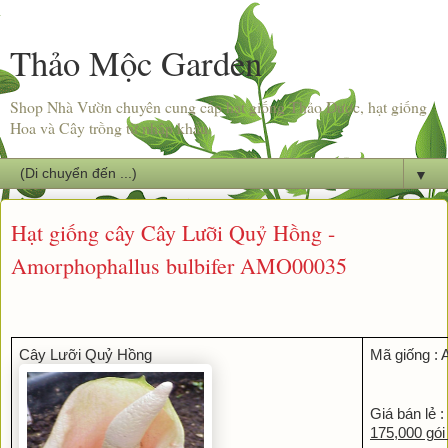
Thảo Mộc Garden
Shop Nhà Vườn chuyên cung cấp hạt giống Thảo Dược, hạt giống
Hoa và Cây trồng từ nhập khẩu.
▼
Hạt giống cây Cây Lưỡi Quỷ Hồng -
Amorphophallus bulbifer AMO00035
Cây Lưỡi Quỷ Hồng
Mã giống :
Giá bán lẻ :
175,000 gói