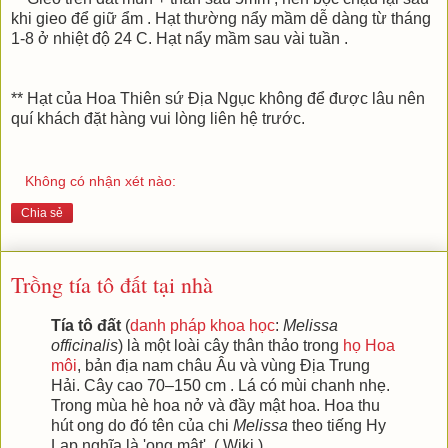
khi gieo để giữ ẩm . Hạt thường nẩy mầm dễ dàng từ tháng
1-8 ở nhiệt độ 24 C. Hạt nẩy mầm sau vài tuần .
** Hạt của Hoa Thiên sứ Địa Ngục không để được lâu nên
quí khách đặt hàng vui lòng liên hệ trước.
Không có nhận xét nào:
Chia sẻ
Trồng tía tô đất tại nhà
Tía tô đất
(
danh pháp khoa học
:
Melissa
officinalis
) là một loài cây thân thảo trong
họ Hoa
môi
, bản địa nam châu Âu và vùng Địa Trung
Hải. Cây cao 70–150 cm . Lá có mùi chanh nhẹ.
Trong mùa hè hoa nở và đầy mật hoa. Hoa thu
hút ong do đó tên của chi
Melissa
theo tiếng Hy
Lạp nghĩa là 'ong mật'. ( Wiki )