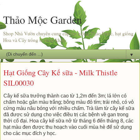
Thảo Mộc Garden
Shop Nhà Vườn chuyên cung cấp hạt giống Thảo Dược, hạt giống
Hoa và Cây trồng từ nhập khẩu.
▼
Hạt Giống Cây Kế sữa - Milk Thistle
SIL00030
Cây kế sữa trưởng thành cao từ 1,2m đến 3m; lá lớn có
chấm hoặc gân màu trắng; bông màu đỏ tím; trái nhỏ, có vỏ
cứng màu nâu bóng với nhiều chấm. Trà làm từ cây kế sữa
đã được sử dụng cho việc điều trị các bệnh về gan trong
thời cổ đại. Hoa cây kế sữa nở từ tháng 6 đến tháng 8, các
hạt màu đen được thu hoạch vào cuối mùa hè để sử dụng
cho các mục đích y học.