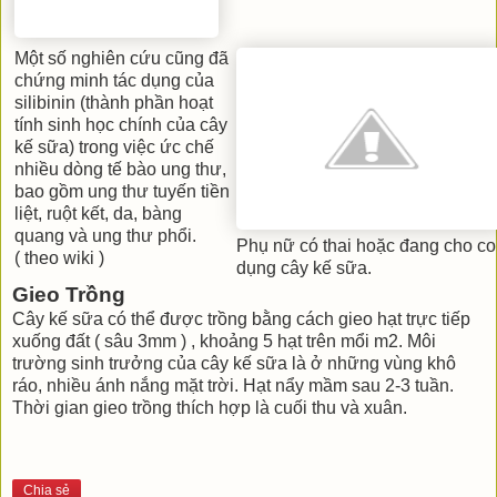
Một số nghiên cứu cũng đã
chứng minh tác dụng của
silibinin (thành phần hoạt
tính sinh học chính của cây
kế sữa) trong việc ức chế
nhiều dòng tế bào ung thư,
bao gồm ung thư tuyến tiền
liệt, ruột kết, da, bàng
quang và ung thư phổi.
Phụ nữ có thai hoặc đang cho c
( theo wiki )
dụng cây kế sữa.
Gieo Trồng
Cây kế sữa có thể được trồng bằng cách gieo hạt trực tiếp
xuống đất ( sâu 3mm ) , khoảng 5 hạt trên mổi m2. Môi
trường sinh trưởng của cây kế sữa là ở những vùng khô
ráo, nhiều ánh nắng mặt trời. Hạt nẩy mầm sau 2-3 tuần.
Thời gian gieo trồng thích hợp là cuối thu và xuân.
Chia sẻ