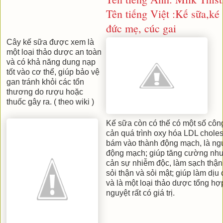
Tên tiếng Việt :Kế sữa,ké 
đức mẹ, cúc gai
Cây kế sữa được xem là
một loại thảo dược an toàn
và có khả năng dung nạp
tốt vào cơ thể, giúp bảo vệ
gan tránh khỏi các tổn
thương do rượu hoặc
thuốc gây ra. ( theo wiki )
Kế sữa còn có thế có một số cô
cản quá trình oxy hóa LDL chole
bám vào thành động mạch, là ng
động mạch; giúp tăng cường nhu
cản sự nhiễm độc, làm sạch thận, 
sỏi thận và sỏi mật; giúp làm dị
và là một loại thảo dược tổng hợp
nguyệt rất có giá trị.