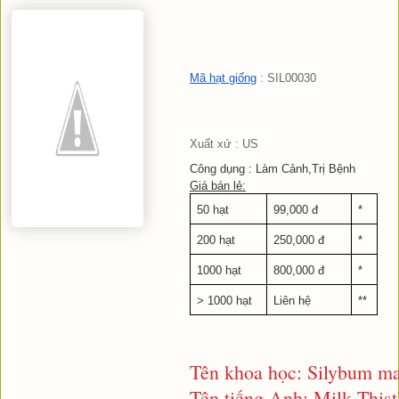
Mã hạt giống
 : SIL00030
Xuất xứ : US
Công dụng : Làm Cảnh,Trị Bệnh
Giá bán lẻ:
50 hạt
99,000 đ
*
200 hạt
250,000 đ
*
1000 hạt
800,000 đ
*
> 1000 hạt
Liên hệ
**
Tên khoa học: Silybum m
Tên tiếng Anh: Milk Thist