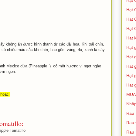
Hạt 
Hạt 
Hạt 
Hạt 
Hạt 
ấy không ăn được hình thành từ các đài hoa. Khi trái chín,
Hạt 
 có nhiều màu sắc khi chín, bao gồm vàng, đỏ, xanh lá cây,
Hạt 
anh Mexico dứa (Pineapple ) có một hương vị ngọt ngào
Hạt 
hơm ngon.
Hạt 
Hạt 
hoặc
MUA
Nhập
Rau 
omatillo:
Rau
pple Tomatillo
Rau 