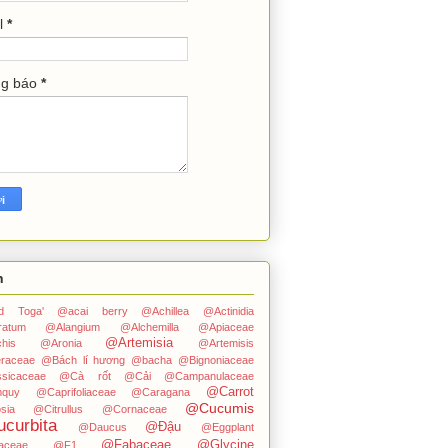
l
*
ng báo
*
n
ped Toga'
@acai berry
@Achillea
@Actinidia
ratum
@Alangium
@Alchemilla
@Apiaceae
@Artemisia
his
@Aronia
@Artemisis
raceae
@Bách lí hương
@bacha
@Bignoniaceae
sicaceae
@Cà rốt
@Cải
@Campanulaceae
@Carrot
quy
@Caprifoliaceae
@Caragana
@Cucumis
sia
@Citrullus
@Cornaceae
curbita
@Đậu
@Daucus
@Eggplant
@Fabaceae
@Glycine
aceae
@F1