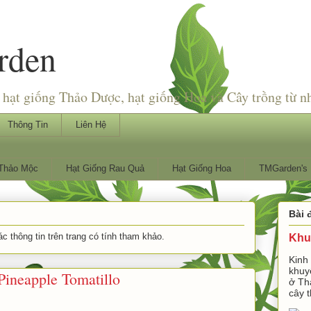
rden
hạt giống Thảo Dược, hạt giống Hoa và Cây trồng từ n
Thông Tin
Liên Hệ
 Thảo Mộc
Hạt Giống Rau Quả
Hạt Giống Hoa
TMGarden's 
Bài 
 thông tin trên trang có tính tham khảo.
Khu
Kinh
khuy
ineapple Tomatillo
ở Th
cây t