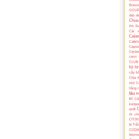
Brass
GOU
đào đ
Chua
tím Su
Cải 
Cala
Callir
Capsi
Caraw
carvi
CLUB
kỷ tử
cây bô
Chia 
nhỏ
C
hằng 
lâu 
trí
Câ
kangu
C
quất
ớt
ch
CIT00
lá Tră
COD0
Worm