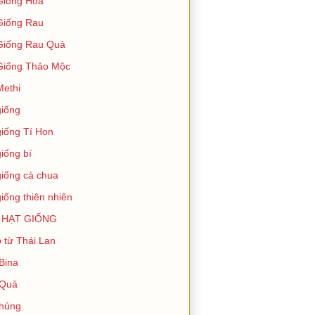
Giống Hoa
Giống Rau
Giống Rau Quả
Giống Thảo Mộc
Methi
giống
giống Tí Hon
giống bí
giống cà chua
giống thiên nhiên
 HẠT GIỐNG
 từ Thái Lan
Bina
 Quả
húng