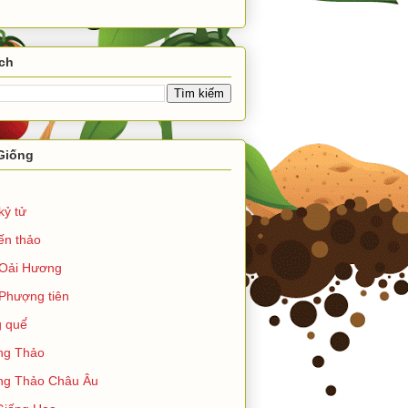
ch
Giống
kỷ tử
ến thảo
Oải Hương
Phượng tiên
 quế́
ng Thảo
g Thảo Châu Âu