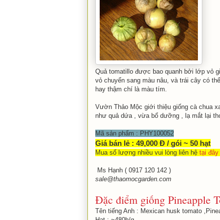
Quả tomatillo được bao quanh bởi lớp vỏ gi
vỏ chuyển sang màu nâu, và trái cây có thể
hay thậm chí là màu tím.
Vườn Thảo Mộc giới thiệu giống cà chua x
như quả dứa , vừa bổ dưỡng , lạ mắt lại t
Mã sản phẩm : PHY100052
Giá bán lẻ : 49,000 Đ / gói ~ 50 hạt
Mua số lượng nhiều vui lòng liên hệ
tại đây
Ms Hạnh ( 0917 120 142 )
sale@thaomocgarden.com
Đặc điểm giống Pineapple T
Tên tiếng Anh : Mexican husk tomato ,Pinea
Hạt : ~480h/g. .