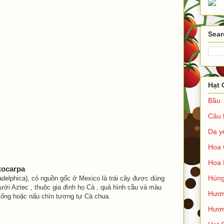
Sear
Hạt 
Bầu
Câu 
Dạ y
Hoa 
Hoa 
ixocarpa
Húng
delphica), có nguồn gốc ở Mexico là trái cây được dùng
ời Aztec , thuộc gia đình họ Cà , quả hình cầu và màu
Hươ
sống hoặc nấu chín tương tự Cà chua.
Hươn