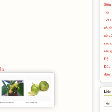
Siêu
Tỏi
Tốt 
cà t
cỏ cà
rau 
)
rau g
Đậu
Đậu 
lo
đậu
Liên
Tên