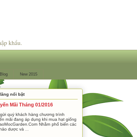
hập khẩu.
Blog
New 2015
đăng nổi bật
yến Mãi Tháng 01/2016
 gửi quý khách hàng chương trình
ến mãi đang áp dụng khi mua hạt giống
aoMocGarden.Com Nhằm phổ biến các
hảo dược và ...