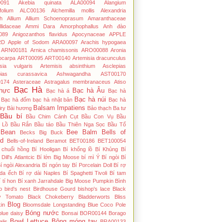
091
Akebia quinata
ALA00094
Alangium
folium
ALC00136
Alchemilla mollis
Alexandria
h
Allium
Allium Schoenoprasum
Amaranthaceae
lidaceae
Ammi Dara
Amorphophallus
Anh đào
089
Anigozanthos flavidus
Apocynaceae
APPLE
RD
Apple of Sodom
ARA00097
Arachis hypogaea
ARN00181
Arnica chamissonis
ARO00088
Aronia
ocarpa
ART00095
ART00140
Artemisia dracunculus
isia vulgaris
Artemisis absinthium
Asclepias
pias curassavica
Ashwagandha
AST00170
174
Asteraceae
Astragalus membranaceus
Atiso
Bạc Hà
hực
Bạc hà Âu
Bạc hà á
Bạc hà
Bạc hà núi
Bạc hà đốm
bạc hà nhật bản
Bạc hà
Balsam Impatiens
iry
Bài hương
Bảo thạch Ba tư
Bầu bí
Bầu Chim Cánh Cụt
Bầu Con Vụ
Bầu
 Lồ
Bầu Rắn
Bầu táo
Bầu Thiên Nga Sọc
Bầu Tổ
Bean
Bee Balm
Bells of
Becks Big Buck
nd
Bells-of-Ireland
Beramot
BET00186
BET100054
́ chuối hồng
Bí Hooligan
Bí khổng lồ
Bí Khủng
Bí
Dill's Atlantcic
Bí lớn Big Moose
bí mì Ý
Bí ngòi
Bí
í ngòi Alexandria
Bí ngón tay
Bí Porcelain Doll
Bí rợ
 da ếch
Bí rợ dài Naples
Bí Spaghetti Tivoli
Bí tam
í tí hon
Bí xanh Jarrahdale
Big Moose Pumpkin
Bình
o
bird's nest
Birdhouse Gourd
bishop's lace
Black
y Tomato
Black Chokeberry
Bladderworts
Bliss
Blog
in
Bloomsdale Longstanding
Blue Coco Pole
Bóng nước
blue daisy
Bonsai
BOR00144
Borago
Bowl Lettuce
Bông móng tay
alis
BRA00133