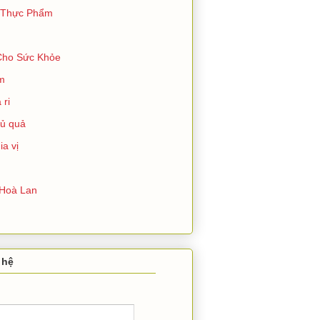
 Thực Phẩm
Cho Sức Khỏe
ím
 ri
củ quả
ia vị
Hoà Lan
 hệ