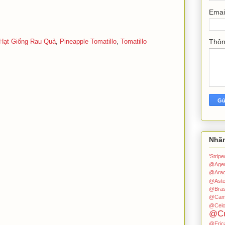
Emai
Hạt Giống Rau Quả
,
Pineapple Tomatillo
,
Tomatillo
Thô
Nhã
'Stri
@Age
@Arac
@Aste
@Bras
@Cam
@Celo
@Cu
@Eric