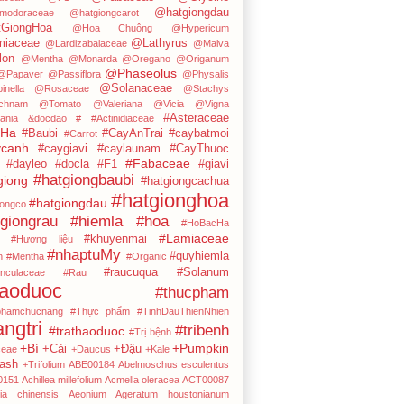
@hatgiongdau
modoraceae
@hatgiongcarot
GiongHoa
@Hoa Chuông
@Hypericum
iaceae
@Lathyrus
@Lardizabalaceae
@Malva
on
@Mentha
@Monarda
@Oregano
@Origanum
@Phaseolus
@Papaver
@Passiflora
@Physalis
@Solanaceae
inella
@Rosaceae
@Stachys
chnam
@Tomato
@Valeriana
@Vicia
@Vigna
#Asteraceae
ania
&docdao
#
#Actinidiaceae
cHa
#Baubi
#CayAnTrai
#caybatmoi
#Carrot
canh
#caygiavi
#caylaunam
#CayThuoc
#Fabaceae
#dayleo
#docla
#F1
#giavi
#hatgiongbaubi
giong
#hatgiongcachua
#hatgionghoa
#hatgiongdau
iongco
giongrau
#hiemla
#hoa
#HoBacHa
#Lamiaceae
#khuyenmai
#Hương liệu
#nhaptuMy
#quyhiemla
n
#Mentha
#Organic
#raucuqua
#Solanum
nculaceae
#Rau
haoduoc
#thucpham
phamchucnang
#Thực phẩm
#TinhDauThienNhien
angtri
#tribenh
#trathaoduoc
#Trị bệnh
+Bí
+Pumpkin
+Cải
+Đậu
ceae
+Daucus
+Kale
ash
+Trifolium
ABE00184
Abelmoschus esculentus
0151
Achillea millefolium
Acmella oleracea
ACT00087
dia chinensis
Aeonium
Ageratum houstonianum