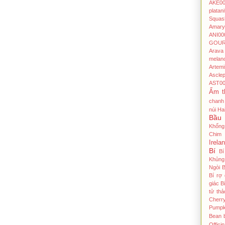
AKE00
platani
Squas
Amaryl
ANI00
GOU
Arava
melan
Artem
Ascle
AST00
Ẩm t
chanh
núi Ha
Bầu
Khổng
Chim
Irela
Bí
Bi
Khủng 
Ngòi
B
Bí rợ
giác
B
tử thả
Cherr
Pumpk
Bean
Officin