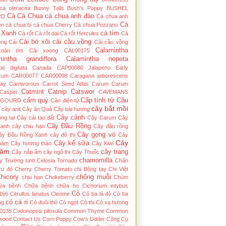
ica oleracea
Bunny Tails
Bush's Poppy
BUSHEL
Cà
Cà Chua
cà chua anh đào
RD
Cà chua anh
Cà
en
cà chua bi
cà chua Cherry
Cà chua Pozzano
 Xanh
cà tím
Cà rốt
Cà rốt dại
Cà rốt Hercules
Cà
Cải bó xôi
cải cầu vồng
raj
Cải
Cải cầu vồng
Calamintha
xoăn tím
Cải xoong
CAL00175
mintha grandiflora
Calamintha nepeta
hoe digitata
Canada
CAP00080 Jalapeno Early
cum
CAR00077
CAR00098
Caragana arborescens
ay
Carnivorous
Carrot Seed Atlas
Carum
Carum
Catmint
Catnip
Catswor
Casper
CAVEMANS
cẩm quỳ
Cấp tính tử
Câu
 GOURD
Cân điện tử
cây bắt mồi
cây anit
Cây ăn Quả
Cây bài hương
Cây cảnh
ng tai
Cây cải tạo đất
Cây Carum
Cây
Cây Đầu Rồng
Xanh
cây chịu hạn
Cây đầu rồng
Cây gọng vó
ây Đầu Rồng Xanh
cây đô thị
Cây
Cây
Cây kế sữa
năm
Cây hương thảo
Cây Kiwi
năm
cây trang
Cây nắp ấm
cây ngô thi
Cây Thuốc
chamomilla
y Trường sinh
Celosia Tornado
Chân
ru đỏ
Cherry
Cherry Tomato
chi Bông tay
Chi Việt
hicory
chống muỗi
chịu hạn
Chokeberry
Chùm
ửa bệnh
Chữa bệnh
chữa ho
Cichorium intybus
Cỏ
166
Citrullus lanatus
Cleome
Cỏ ba lá đỏ
Cỏ ba
cỏ cà ri
́ng
Cỏ đuôi thỏ
Cỏ ngọt
Cỏ thi
Cỏ xạ hương
0135
Codonopsis pilosula
Common Thyme
Common
wood
Contact Us
Corn Poppy
Cow's Udder
Công Cụ