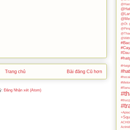
@Hae
@Hat
@Lam
@Mel
@Ớt
@Pimp
@Tha
@With
#Ba
#Cay
#Dau
#hat
#Hatg
#hat
Trang chủ
Bài đăng Cũ hơn
#hocai
#Melo
#Ranu
ý:
Đăng Nhận xét (Atom)
#t
#thuc
#tr
+Apia
+Squ
ACH0
Actini