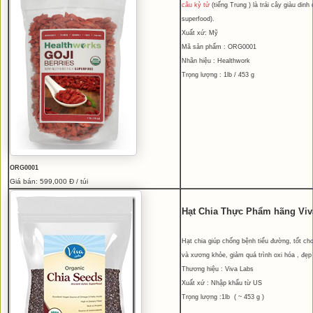
câu kỷ tử
(tiếng Trung ) là trái cây giàu dinh
superfood).
Xuất xứ: Mỹ
Mã sản phẩm : ORG0001
Nhãn hiệu : Healthwork
Trọng lượng : 1lb / 453 g
ORG0001
Giá bán: 599,000 Đ / túi
Hạt Chia Thực Phẩm hãng Viv
Hạt chia giúp chống bệnh tiểu đường, tốt cho
và xương khỏe, giảm quá trình oxi hóa , đẹp
Thương hiệu : Viva Labs
Xuất xứ : Nhập khẩu từ US
Trọng lượng :1lb ( ~ 453 g )