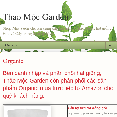
Thảo Mộc Garden
Shop Nhà Vườn chuyên cung cấp hạt giống Thảo Dược, hạt giống
Hoa và Cây trồng từ nhập khẩu.
▼
Organic
Bên cạnh nhập và phân phối hạt giống,
Thảo Mộc Garden
còn phân phối các sản
phẩm Organic mua trực tiếp từ Amazon cho
quý khách hàng.
Câu kỷ tử tươi đóng gói
Goji berries
(Lycium barbarum) ,còn được gọi l