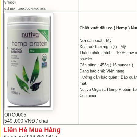
VIT0004
Giá bán : 299,000 VNĐ / chai
Chiết xuất dầu cọ ( Hemp ) Nut
Nơi sản xuất : Mỹ
Xuất xứ thương hiệu: Mỹ
Thành phần chính : 100% raw o
powder .
Cân nặng : 453g ( 16 ounces )
Dạng bào chế: Viên nang
Hướng dẫn bảo quản : Bảo quản 
mát.
Nutiva Organic Hemp Protein 15
Container
ORG0005
549 ,000 VNĐ / chai
Liên Hệ Mua Hàng
Saleman ( 936 352 041 )