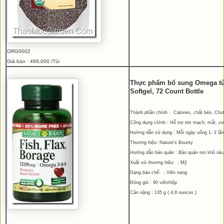
ORG0002
Giá bán : 499,000 /Túi
Thực phẩm bổ sung Omega từ
Softgel, 72 Count Bottle
Thành phần chính : Calories, chất béo, Cho
Công dụng chính : Hỗ trợ tim mạch, mắt, x
Hướng dẫn sử dụng : Mỗi ngày uống 1- 2 lần,
Thương hiệu: Nature's Bounty
Hướng dẫn bảo quản : Bảo quản nơi khô ráo
Xuất xứ thương hiệu: : Mỹ
Dạng bào chế: : Viên nang
Đóng gói : 90 viên/hộp
Cân nặng : 135 g ( 4.8 ounces )