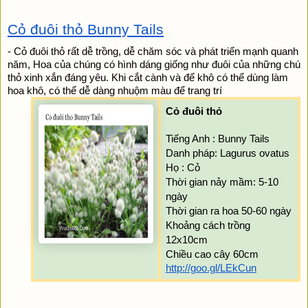
Cỏ đuôi thỏ Bunny Tails
- Cỏ đuôi thỏ rất dễ trồng, dễ chăm sóc và phát triển mạnh quanh 
năm, Hoa của chúng có hình dáng giống như đuôi của những chú 
thỏ xinh xắn đáng yêu. Khi cắt cành và để khô có thể dùng làm 
hoa khô, có thể dễ dàng nhuộm màu để trang trí 
Cỏ đuôi thỏ
Tiếng Anh : Bunny Tails
Danh pháp: Lagurus ovatus
Họ : Cỏ
Thời gian nảy mầm: 5-10 
ngày 
Thời gian ra hoa 50-60 ngày 
Khoảng cách trồng 
12x10cm 
Chiều cao cây 60cm
http://goo.gl/LEkCun