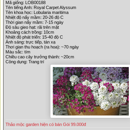
Mã giống: LOB00188
Tên tiếng Anh: Royal Carpet Alyssum
Tên khoa học: Lobularia maritima
Nhiệt độ nẩy mầm: 20-26 độ C
Thời gian nẩy mầm: 7-15 ngày
Độ sâu gieo hạt: rãi trên mặt
Khoảng cách trồng: 10cm
Nhiệt độ phát triển: 15-40 độ C
Ánh sáng: trực tiếp, tán xạ
Thơi gian thu hoạch (ra hoa): ~70 ngày
Màu sắc: tím
Chiều cao cây trưởng thành: ~20cm
Công dụng: Trang trí
Thảo mộc garden hiện có bán Gói 99.000đ