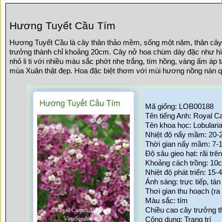
Hương Tuyết Cầu Tím
Hương Tuyết Cầu là cây thân thảo mềm, sống một năm, thân cây t
trưởng thành chỉ khoảng 20cm. Cây nở hoa chùm dày đặc như hìn
nhỏ li ti với nhiều màu sắc phớt nhẹ trắng, tím hồng, vàng ấm áp 
mùa Xuân thật đẹp. Hoa đặc biệt thơm với mùi hương nồng nàn q
Mã giống: LOB00188
Tên tiếng Anh: Royal C
Tên khoa học: Lobulari
Nhiệt độ nẩy mầm: 20-
Thời gian nẩy mầm: 7-
Độ sâu gieo hạt: rãi trê
Khoảng cách trồng: 10
Nhiệt độ phát triển: 15-
Ánh sáng: trực tiếp, tán
Thơi gian thu hoạch (ra
Màu sắc: tím
Chiều cao cây trưởng 
Công dụng: Trang trí