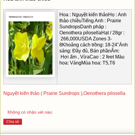
Hoa : Nguyệt kiến thảo
Họ : Anh 
thảo chiều
Tiếng Anh : Prairie 
Sundrops
Danh pháp : 
Oenothera pilosella
Hạt / 28gr :
266,000
USDA Zones
3-
8
Khoảng cách trồng:
18-24"
Ánh 
sáng: Đầy đủ, Bán phần
Ẩm: 
Hơi ẩm , Vừa
Cao : 2 feet 
Màu 
hoa: Vàng
Mùa hoa: T5,T6
Nguyệt kiến thảo ( Prairie Sundrops ),Oenothera pilosella
Không có nhận xét nào:
Chia sẻ