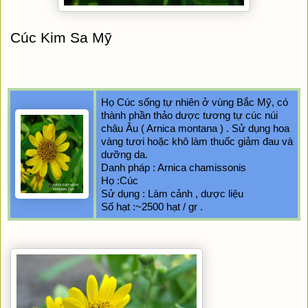
Cúc Kim Sa Mỹ
Họ Cúc sống tự nhiên ở vùng Bắc Mỹ, có 
thành phần thảo dược tương tự cúc núi 
châu Âu ( Arnica montana ) . Sử dụng hoa 
vàng tươi hoặc khô làm thuốc giảm đau và 
dưỡng da.
Danh pháp : Arnica chamissonis
Họ :Cúc
Sử dụng : Làm cảnh , dược liệu
Số hạt :~2500 hạt / gr .