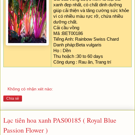
xanh đẹp nhất, có chất dinh dưỡng 
giúp cải thiện và tăng cường sức khỏe 
vì có nhiều màu rực rỡ, chứa nhiều 
dưỡng chất.
Cải cầu vồng 
Mã :BET00186
Tiếng Anh: Rainbow Swiss Chard
Danh pháp:Beta vulgaris
Họ : Dền
Thu hoặch :30 to 60 days
Công dụng : Rau ăn, Trang trí
Không có nhận xét nào:
Chia sẻ
Lạc tiên hoa xanh PAS00185 ( Royal Blue
Passion Flower )