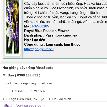
Cây dây leo, thân mềm có nhiều lông. Hoa và tua cuố
cuốn hình lò xo. Hoa lưỡng tính, có nhiều màu khác
trứng, khi chín có màu vàng, trong rỗng nhiều hạt.
.Theo y học cổ truyền, lạc tiên có vị ngọt và đắng, tín
viêm, lợi tiểu, an thần, chữa mất ngủ, viêm da, mẩn 
Mã : 
PAS00185
Royal Blue Passion Flower
Danh pháp : Passiflora caerulea
Họ : Lạc tiên
Công dụng : Làm cảnh, làm thuốc.
http://goo.gl/1Jb5cJ
Hạt giống cây trồng VinaSeeds
Mr Bảo ( 0908 169 691 )
Email : hatgiongvina@gmail.com
Hotline: 0862 797 682
158 Điện Biên Phủ, P6 , Q3 . TP Hồ Chí Minh.
http://info.vinaseeds.com