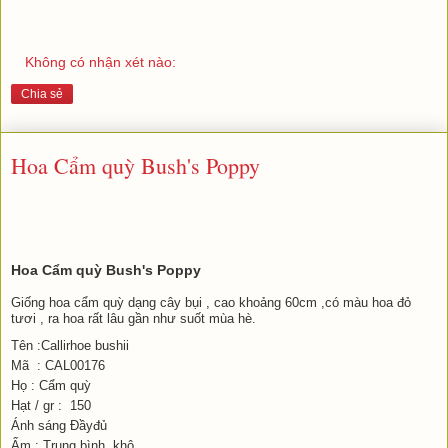
Không có nhận xét nào:
Chia sẻ
Hoa Cẩm quỳ Bush's Poppy
Hoa Cẩm quỳ Bush's Poppy
Giống hoa cẩm quỳ dạng cây bụi , cao khoảng 60cm ,có màu hoa đỏ 
tươi , ra hoa rất lâu gần như suốt mùa hè.
Tên :Callirhoe bushii

Mã  : CAL00176

Họ : Cẩm quỳ

Hạt / gr :  150

Ánh sáng Đầyđủ 

Ẩm : Trung bình, khô
