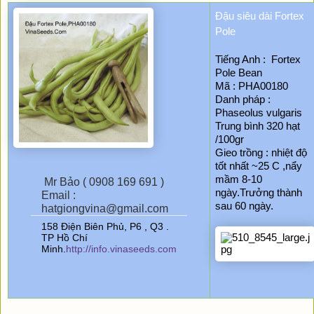
Đậu siêu dài Fortex 
Pole
Tiếng Anh :  Fortex 
Pole Bean
Mã :
PHA00180
Danh pháp : 
Phaseolus vulgaris
Trung bình 320 hạt 
/100gr 
Gieo trồng : nhiệt độ 
tốt nhất ~25 C ,nẩy 
mầm 8-10 
Mr Bảo ( 0908 169 691 )
ngày.Trưởng thành 
Email :
sau 60 ngày.
hatgiongvina@gmail.com
158 Điện Biên Phủ, P6 , Q3 .
TP Hồ Chí
Minh.
http://info.vinaseeds.com