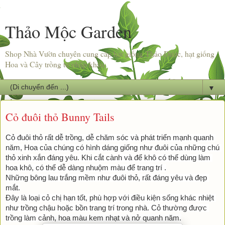
Thảo Mộc Garden
Shop Nhà Vườn chuyên cung cấp hạt giống Thảo Dược, hạt giống
Hoa và Cây trồng từ nhập khẩu.
▼
Cỏ đuôi thỏ Bunny Tails
Cỏ đuôi thỏ rất dễ trồng, dễ chăm sóc và phát triển mạnh quanh 
năm, Hoa của chúng có hình dáng giống như đuôi của những chú 
thỏ xinh xắn đáng yêu. Khi cắt cành và để khô có thể dùng làm 
hoa khô, có thể dễ dàng nhuộm màu để trang trí .
Những bông lau trắng mềm như đuôi thỏ, rất đáng yêu và đẹp 
mắt.
Đây là loại cỏ chị hạn tốt, phù hợp với điều kiện sống khác nhiệt 
như trồng chậu hoặc bồn trang trí trong nhà. Cỏ thường được 
trồng làm cảnh, hoa màu kem nhạt và nở quanh năm.