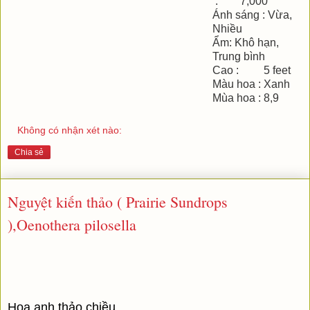
: 7,000
Ánh sáng : Vừa,
Nhiều
Ẩm: Khô hạn,
Trung bình
Cao : 5 feet
Màu hoa : Xanh
Mùa hoa : 8,9
Không có nhận xét nào:
Chia sẻ
Nguyệt kiến thảo ( Prairie Sundrops
),Oenothera pilosella
Hoa anh thảo chiều 