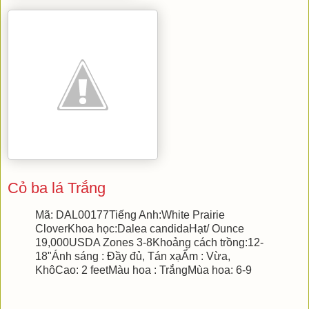
Cỏ ba lá Trắng
Mã: DAL00177
Tiếng Anh:White Prairie
Clover
Khoa học:Dalea candida
Hạt/ Ounce
19,000
USDA Zones 3-8
Khoảng cách trồng:12-
18"
Ánh sáng : Đầy đủ, Tán xạ
Ẩm : Vừa,
Khô
Cao: 2 feet
Màu hoa : Trắng
Mùa hoa: 6-9