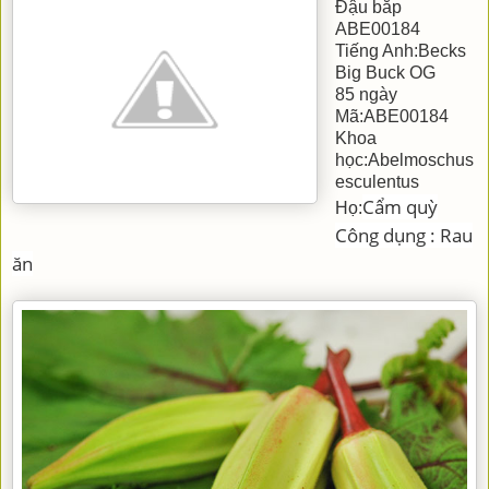
Đậu bắp
ABE00184
Tiếng Anh:Becks
Big Buck OG
85 ngày
Mã:ABE00184
Khoa
học:Abelmoschus
esculentus
Cẩm quỳ
Họ:
Công dụng : Rau
ăn