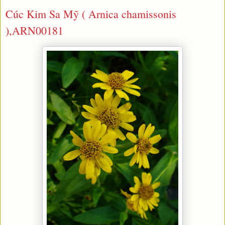
Cúc Kim Sa Mỹ ( Arnica chamissonis
),ARN00181