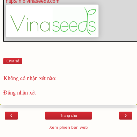
http://info.vinaseeds.com
Chia sẻ
Không có nhận xét nào:
Đăng nhận xét
‹
›
Trang chủ
Xem phiên bản web