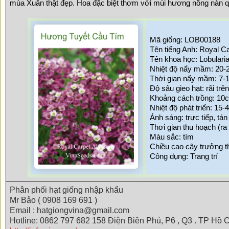
mùa Xuân thật đẹp. Hoa đặc biệt thơm với mùi hương nồng nàn q
Mã giống: LOB00188
Tên tiếng Anh: Royal C
Tên khoa học: Lobulari
Nhiệt độ nẩy mầm: 20-
Thời gian nẩy mầm: 7-
Độ sâu gieo hạt: rãi trê
Khoảng cách trồng: 10
Nhiệt độ phát triển: 15-
Ánh sáng: trực tiếp, tán
Thơi gian thu hoạch (ra
Màu sắc: tím
Chiều cao cây trưởng 
Công dụng: Trang trí
Phân phối hạt giống nhập khẩu
Mr Bảo ( 0908 169 691 )
Email : hatgiongvina@gmail.com
Hotline: 0862 797 682 158 Điện Biên Phủ, P6 , Q3 . TP Hồ C