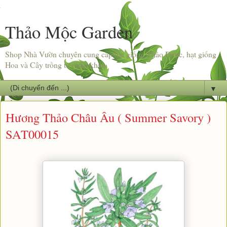
Thảo Mộc Garden
Shop Nhà Vườn chuyên cung cấp hạt giống Thảo Dược, hạt giống
Hoa và Cây trồng từ nhập khẩu.
▼
Hương Thảo Châu Âu ( Summer Savory )
SAT00015