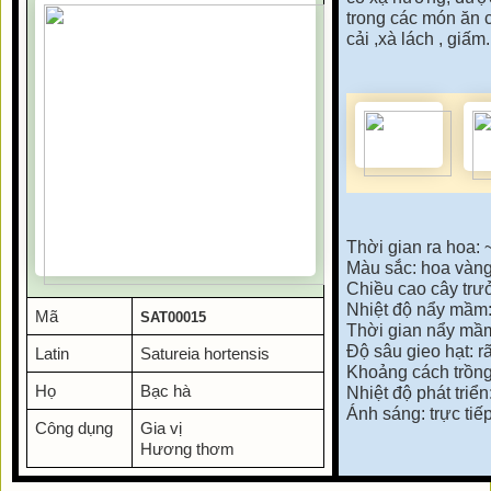
trong các món ăn ch
cải ,xà lách , giấm.
Thời gian ra hoa:
Màu sắc: hoa vàng
Chiều cao cây trư
Nhiệt độ nẩy mầm:
Mã
SAT00015
Thời gian nẩy mầm
Độ sâu gieo hạt: rã
Latin
Satureia hortensis
Khoảng cách trồn
Họ
Bạc hà
Nhiệt độ phát triể
Ánh sáng: trực tiếp
Công dụng
Gia vị
Hương thơm