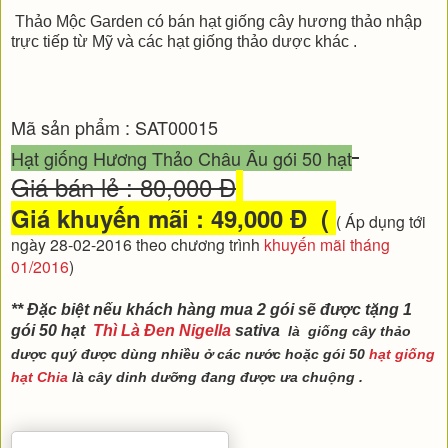
Thảo Mộc Garden có bán hạt giống cây hương thảo nhập
trực tiếp từ Mỹ và các hạt giống thảo dược khác .
Mã sản phẩm : SAT00015
Hạt giống Hương Thảo Châu Âu gói 50 hạt
Giá bán lẻ : 80,000 Đ
Giá khuyến mãi : 49,000 Đ (
( Áp dụng tới
ngày 28-02-2016 theo
ch
ương tr
ình
khuy
ến m
ãi th
áng
01
/
2016
)
** Đặc biệt nếu khách hàng mua 2 gói sẽ được tặng 1
gói 50 hạt
Thì Là Đen Nigella
sativa
là giống cây thảo
dược quý được dùng nhiều ở các nước hoặc gói 50
hạt giống
hạt Chia
là cây dinh dưỡng đang được ưa chuộng .