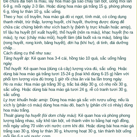
Để chữa đại tiện ra máu, lấy hoa mào gà sao cháy tán bột, uống mỗi lần
6-9 g, mỗi ngày 2-3 lần. Hoặc dùng hoa mào gà trắng 15 g, phòng phong
6 g, tông lư thán 10 g, sắc uống.
Theo y học cổ truyền, hoa mào gà đỏ vị ngọt, tính mát, có công dụng
thanh nhiệt, trừ thấp, lương huyết, chỉ huyết, thường được dùng để
chữa các chứng bệnh như xích bạch lỵ (bệnh lỵ trực khuẩn hoặc amip),
trĩ lậu hạ huyết (trĩ xuất huyết), thổ huyết (nôn ra máu), khạc huyết (ho ra
máu), tỵ nục (chảy máu mũi), huyết lâm (đái buốt và ra máu), băng lậu
(rong huyết, rong kinh, băng huyết), đới hạ (khí hư), di tinh, đái dưỡng
chấp...
Cách dùng cụ thể như sau:
Tăng huyết áp
: Kê quan hoa 3-4 cái, hồng táo 10 quả, sắc uống hằng
ngày.
Thổ huyết
: Kê quan hoa (dùng cả cây) lượng vừa đủ, sắc uống. Hoặc
dùng bài hoa mào gà trắng tươi 15-24 g (loại khô dùng 6-15 g) hầm với
phổi lợn lượng vừa đủ trong 1 giờ rồi chia ăn vài ba lần trong ngày.
Ho ra máu
: Hoa mào gà trắng 30 g, trắc bá diệp 30 g, cỏ nhọ nồi 30 g,
sắc uống. Hoặc dùng bài hoa mào gà tươi 24 g, rễ cỏ tranh tươi 30 g,
sắc uống.
Lỵ trực khuẩn hoặc amip
: Dùng hoa mào gà sắc với rượu uống; nếu là
xích lỵ (phân có máu) dùng hoa màu đỏ, bạch lỵ (phân chỉ có nhày) dùng
hoa màu trắng.
Thoát giang hạ huyết (lòi dom chảy máu
): Kê quan hoa và phòng phong
lượng bằng nhau, sấy khô tán bột, vê thành viên to bằng hạt ngô đồng,
mỗi ngày uống 70 viên với nước cơm khi đói. Hoặc dùng bài hoa mào gà
trắng sao 30 g, tông lư thán 30 g, khương hoạt 30 g, tán thành bột uống
mỗi lần 6 g với nước cơm.