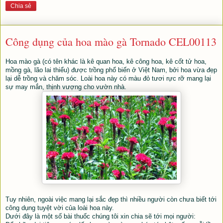
Chia sẻ
Công dụng của hoa mào gà Tornado CEL00113
Hoa mào gà (
có tên khác là kê quan hoa, kê công hoa, kê cốt tử hoa,
mồng gà, lão lai thiểu)
được trồng phổ biến ở Việt Nam, bởi hoa vừa đẹp
lại dễ trồng và chăm sóc. Loài hoa này có màu đỏ tươi rực rỡ mang lại
sự may mắn, thịnh vượng cho vườn nhà.
Tuy nhiên, ngoài việc mang lại sắc đẹp thì nhiều người còn chưa biết tới
công dụng tuyệt vời của loài hoa này.
Dưới đây là một số bài thuốc chúng tôi xin chia sẽ tới mọi người: