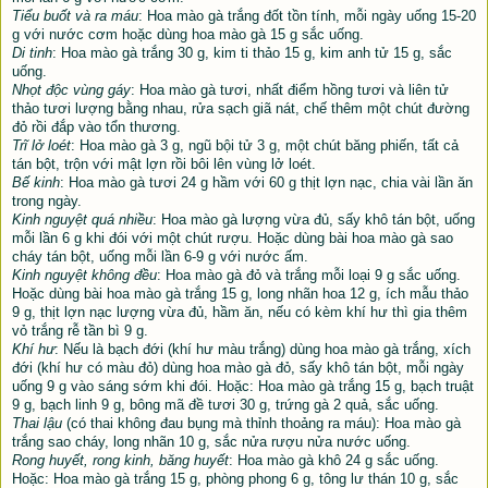
Tiểu buốt và ra máu
: Hoa mào gà trắng đốt tồn tính, mỗi ngày uống 15-20
g với nước cơm hoặc dùng hoa mào gà 15 g sắc uống.
Di tinh
: Hoa mào gà trắng 30 g, kim ti thảo 15 g, kim anh tử 15 g, sắc
uống.
Nhọt độc vùng gáy
: Hoa mào gà tươi, nhất điểm hồng tươi và liên tử
thảo tươi lượng bằng nhau, rửa sạch giã nát, chế thêm một chút đường
đỏ rồi đắp vào tổn thương.
Trĩ lở loét
: Hoa mào gà 3 g, ngũ bội tử 3 g, một chút băng phiến, tất cả
tán bột, trộn với mật lợn rồi bôi lên vùng lở loét.
Bế kinh
: Hoa mào gà tươi 24 g hầm với 60 g thịt lợn nạc, chia vài lần ăn
trong ngày.
Kinh nguyệt quá nhiều
: Hoa mào gà lượng vừa đủ, sấy khô tán bột, uống
mỗi lần 6 g khi đói với một chút rượu. Hoặc dùng bài hoa mào gà sao
cháy tán bột, uống mỗi lần 6-9 g với nước ấm.
Kinh nguyệt không đều
: Hoa mào gà đỏ và trắng mỗi loại 9 g sắc uống.
Hoặc dùng bài hoa mào gà trắng 15 g, long nhãn hoa 12 g, ích mẫu thảo
9 g, thịt lợn nạc lượng vừa đủ, hầm ăn, nếu có kèm khí hư thì gia thêm
vỏ trắng rễ tần bì 9 g.
Khí hư
: Nếu là bạch đới (khí hư màu trắng) dùng hoa mào gà trắng, xích
đới (khí hư có màu đỏ) dùng hoa mào gà đỏ, sấy khô tán bột, mỗi ngày
uống 9 g vào sáng sớm khi đói. Hoặc: Hoa mào gà trắng 15 g, bạch truật
9 g, bạch linh 9 g, bông mã đề tươi 30 g, trứng gà 2 quả, sắc uống.
Thai lậu
(có thai không đau bụng mà thỉnh thoảng ra máu): Hoa mào gà
trắng sao cháy, long nhãn 10 g, sắc nửa rượu nửa nước uống.
Rong huyết, rong kinh, băng huyết
: Hoa mào gà khô 24 g sắc uống.
Hoặc: Hoa mào gà trắng 15 g, phòng phong 6 g, tông lư thán 10 g, sắc