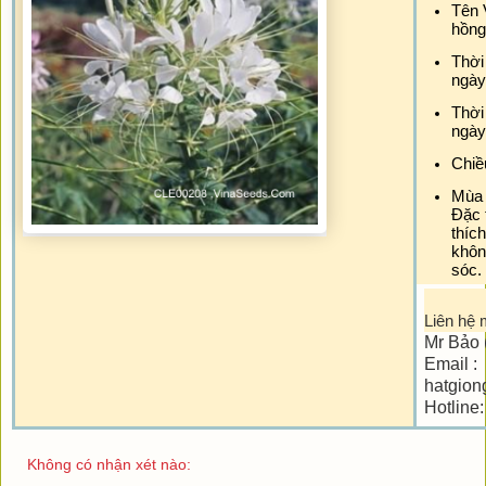
Tên V
hồng 
Thời
ngày
Thời
ngày
Chiề
Mùa
Đặc 
thích
khôn
sóc.
Liên hệ 
Mr Bảo 
Email :
hatgion
Hotline
Không có nhận xét nào: