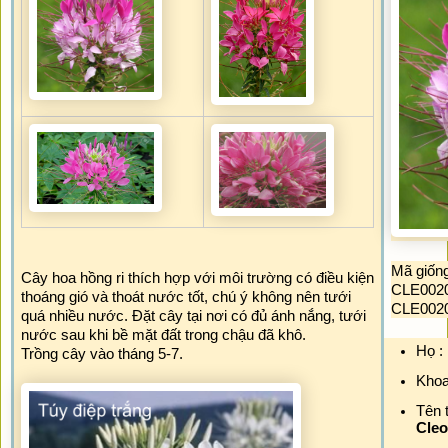
Mã giống
Cây hoa hồng ri thích hợp với môi trường có điều kiện 
CLE0020
thoáng gió và thoát nước tốt, chú ý không nên tưới 
CLE00208
quá nhiều nước. Đặt cây tại nơi có đủ ánh nắng, tưới 
nước sau khi bề mặt đất trong chậu đã khô.
Họ 
Trồng cây vào tháng 5-7.
Khoa
Tên t
Cle