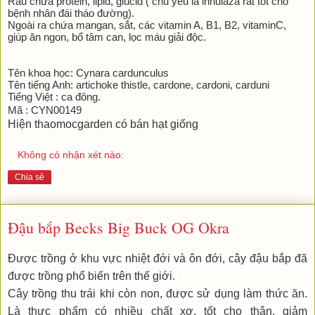
Rau chứa prôtêin, lipid, glucid ( chủ yếu là innulaza rất tốt cho 
bệnh nhân đái tháo đường).
Ngoài ra chứa mangan, sắt, các vitamin A, B1, B2, vitaminC, 
giúp ăn ngon, bổ tâm can, lọc máu giải độc.
Tên khoa học: Cynara cardunculus
Tên tiếng Anh: artichoke thistle, cardone, cardoni, carduni
Tiếng Việt : ca đông.
Mã : CYN00149
Hiện thaomocgarden có bán hạt giống
Không có nhận xét nào:
Chia sẻ
Đậu bắp Becks Big Buck OG Okra
Được trồng ở khu vực nhiệt đới và ôn đới, cây đậu bắp đã
được trồng phổ biến trên thế giới.
Cây trồng thu trái khi còn non, được sử dụng làm thức ăn.
Là thực phẩm có nhiều chất xơ, tốt cho thận, giảm