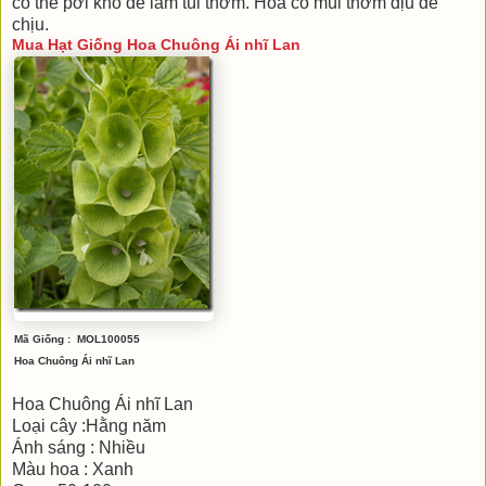
có thể pơi khô để làm túi thơm. Hoa có mùi thơm dịu dễ
chịu.
Mua Hạt Giống Hoa Chuông Ái nhĩ Lan
Mã Giống :
MOL100055
Hoa Chuông Ái nhĩ Lan
Hoa Chuông Ái nhĩ Lan
Loại cây :Hằng năm
Ánh sáng : Nhiều
Màu hoa : Xanh