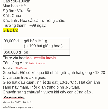
Cao : 50-100cm
Mùa hoa : Hè
Độ ẩm : Vừa, Ẩm
Đất : Chua
Đặc tính : Hoa cắt cành, Trồng chậu,
Trưởng thành : ~99 ngày.
Giá Bán:
99,000 đ
gói bán lẻ 1 g
( + 100 hạt giống hoa )
350,000 đ
5g
Thực vật học:
Moluccella laevis
Tên tiếng Anh:
Bells of Ireland
Tẻn khác :
Shellflower
Gieo hạt : Để có kết quả tốt nhất : giữ lạnh hạt giống ~18-20
C vài tuần trước khi gieo.
Gieo hạt đầu xuân , nhiệt độ đất( 10-16°C ) . Hạt cần ánh
sáng nẩy mầm.Thời gian trung bình 3-5 tuần.
Chuyển sang chậu/sân vườn khi cây con cứng cáp .
Liên Hệ Mua Hàng
:
Ms Hạnh ( 0917 120 142 )
sale@thaomocgarden.com