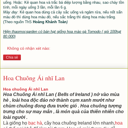
uống. Hoặc: Kê quan hoa và trắc bá diệp lượng bằng nhau, sao cháy tồn
tính, mỗi ngày uống 3 lần, mỗi lần 6 g.
Mày đay
: Kê quan hoa dùng cả cây sắc uống và ngâm rửa, nếu nốt sẩn
màu đỏ thì dùng hoa màu đỏ, nếu sắc trắng thì dùng hoa màu trắng.
(Theo nguồn ThS
Hoàng Khánh Toàn
)
Hiện thaomocgarden có bán hạt giống hoa mào gà Tornodo ( gói 100hạt
80.000)
Không có nhận xét nào:
Chia sẻ
Hoa Chuông Ái nhĩ Lan
Hoa chuông Ái nhĩ Lan
Hoa Chuông Ái nhĩ Lan ( Bells of Ireland ) nở vào mùa
hè , loài hoa độc đáo nở thành cụm xanh mướt như
chùm chuông đong đưa trước gió . Hoa chuông tượng
trưng cho sự may mắn , là món quà của thiên nhiên cho
loài người .
Là giống họ
bạc hà
, cây hoa chuông Ireland lớn nhanh,
hoa