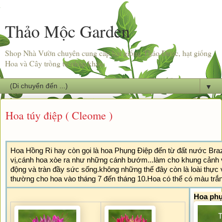
Thảo Mộc Garden
Shop Nhà Vườn chuyên cung cấp hạt giống Thảo Dược, hạt giống
Hoa và Cây trồng từ nhập khẩu.
▼
Hoa túy điệp ( Cleome )
Hoa Hồng Ri hay còn gọi là hoa Phụng Điệp đến từ đất nước Brazi
vị,cánh hoa xòe ra như những cánh bướm...làm cho khung cảnh 
động và tràn đầy sức sống.không những thế đây còn là loài thực 
thường cho hoa vào tháng 7 đến tháng 10.Hoa có thể có màu trắng, 
Hoa phụ