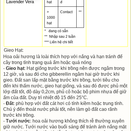
Lavender Vera
hạt
đ
> 
Contact
**
1000 
hạt
*   đang có sẳn
**  Nhập sau 2 tuần
*** Liên hệ chi tiết
Gieo Hạt:
Hoa oải hương là loài thích hợp với nắng và hạn tránh để
cây trong tình trạng quá ẩm hoặc quá nóng
-
Gieo hạt
: Hạt giống trước khi trồng nên được ngâm trong
12 giờ, và sau đó cho gibberellin ngâm hai giờ trước khi
gieo. Đất san lấp mặt bằng trước khi trồng, tưới tiêu cho
đến khi thấm nước, gieo hạt giống, và sau đó được phủ một
lớp đất tốt, độ dày 0,2cm, phủ cỏ hoặc bộ phim nhựa để giữ
ẩm của đất. Duy trì nhiệt độ 15 đến 25°C.
-
Đất
: phù hợp với đất cát hơi có tính kiềm hoặc trung tính.
Chú ý đến thoát nước phải tốt, nên làm gò đất cao rãnh
trước khi trồng.
-
Tưới nước
: hoa oải hương không thích rễ thường xuyên
giữ nước. Tưới nước vào buổi sáng để tránh ánh nắng mặt