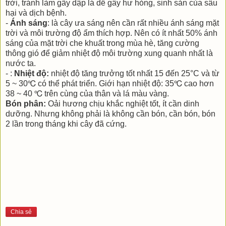
trời, tránh làm gẫy dập lá dễ gây hư hỏng, sinh sản của sâu
hại và dịch bệnh.
-
Ánh sáng
: là cây ưa sáng nên cần rất nhiều ánh sáng mặt
trời và môi trường độ ẩm thích hợp. Nên có ít nhất 50% ánh
sáng của mặt trời che khuất trong mùa hè, tăng cường
thông gió để giảm nhiệt độ môi trường xung quanh nhất là
nước ta.
- :
Nhiệt độ:
nhiệt độ tăng trưởng tốt nhất 15 đến 25°C và từ
5 ~ 30℃ có thể phát triển. Giới hạn nhiệt độ: 35℃ cao hơn
38 ~ 40 ℃ trên cùng của thân và lá màu vàng.
Bón phân:
Oải hương chịu khắc nghiệt tốt, ít cần dinh
dưỡng. Nhưng không phải là không cần bón, cần bón, bón
2 lần trong tháng khi cây đã cứng.
Chia sẻ