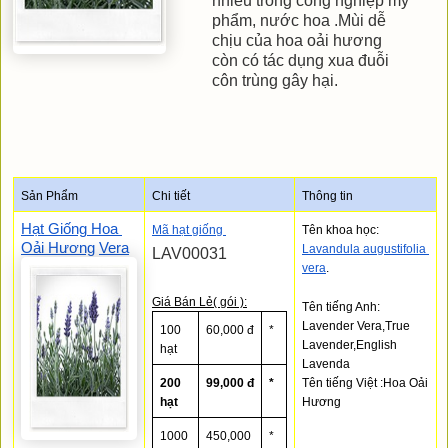
nhiều trong công nghiệp mỹ
phẩm, nước hoa .Mùi dễ
chịu của hoa oải hương
còn có tác dụng xua đuỗi
côn trùng gây hại.
Sản Phẩm
Chi tiết
Thông tin
Hạt Giống Hoa 
Mã hạt giống 
Tên khoa học: 
Oải Hương
Vera
Lavandula augustifolia 
LAV00031
vera
.
Giá Bán Lẻ( gói ):
Tên tiếng Anh: 
Lavender Vera,True 
100 
60,000 đ
*
Lavender,English 
hạt
Lavenda
200 
99,000 đ
*
Tên tiếng Việt :Hoa Oải 
hạt
Hương
1000 
450,000 
*