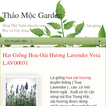
Thảo Mộc Garden
Shop Nhà Vườn chuyên cung cấp hạt giống Thảo Dược, hạt giống
Hoa và Cây trồng từ nhập khẩu.
▼
Hạt Giống Hoa Oải Hương Lavender Vera
LAV00031
Là giống
hoa oải hương
truyền thống ( True
Lavendar ) , cao ,có mùi
thơm ngát . Xuất xứ từ các
vùng núi Địa Trung Hải ,
oải hương được dùng