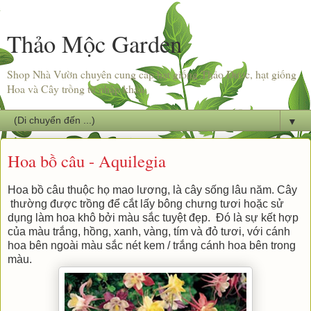
Thảo Mộc Garden
Shop Nhà Vườn chuyên cung cấp hạt giống Thảo Dược, hạt giống
Hoa và Cây trồng từ nhập khẩu.
▼
Hoa bồ câu - Aquilegia
Hoa bồ câu thuộc họ mao lương, là cây sống lâu năm. Cây
thường được trồng để cắt lấy bông chưng tươi hoặc sử
dụng làm hoa khô bởi màu sắc tuyệt đẹp. Đó là sự kết hợp
của màu trắng, hồng, xanh, vàng, tím và đỏ tươi, với cánh
hoa bên ngoài màu sắc nét kem / trắng cánh hoa bên trong
màu.