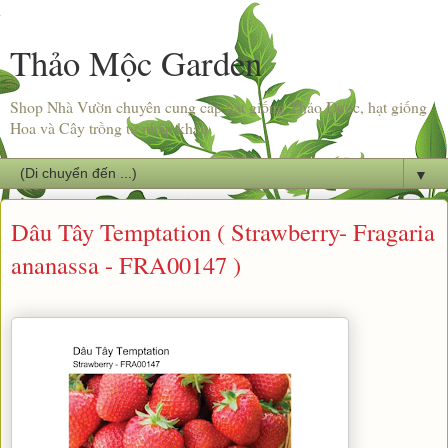
Thảo Mộc Garden
Shop Nhà Vườn chuyên cung cấp hạt giống Thảo Dược, hạt giống
Hoa và Cây trồng từ nhập khẩu.
▼
Dâu Tây Temptation ( Strawberry- Fragaria
ananassa - FRA00147 )