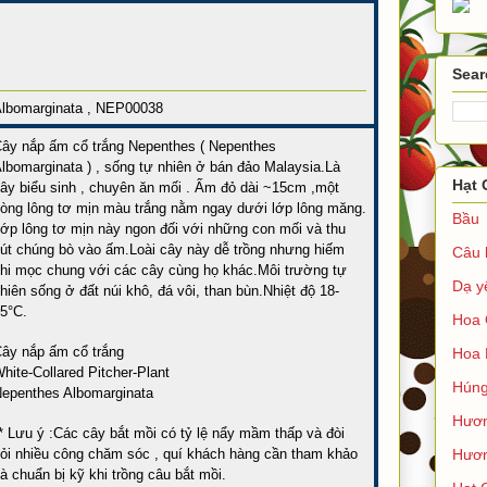
Sear
lbomarginata , NEP00038
ây nắp ấm cổ trắng Nepenthes ( Nepenthes
lbomarginata ) , sống tự nhiên ở bán đảo Malaysia.Là
Hạt 
ây biểu sinh , chuyên ăn mối . Ấm đỏ dài ~15cm ,một
òng lông tơ mịn màu trắng nằm ngay dưới lớp lông măng.
Bầu
ớp lông tơ mịn này ngon đối với những con mối và thu
út chúng bò vào ấm.Loài cây này dễ trồng nhưng hiếm
Câu 
hi mọc chung với các cây cùng họ khác.Môi trường tự
Dạ y
hiên sống ở đất núi khô, đá vôi, than bùn.Nhiệt độ 18-
5°C.
Hoa 
ây nắp ấm cổ trắng
Hoa 
hite-Collared Pitcher-Plant
Húng
epenthes Albomarginata
Hươ
* Lưu ý :Các cây bắt mồi có tỷ lệ nẩy mầm thấp và đòi
ỏi nhiều công chăm sóc , quí khách hàng cần tham khảo
Hươn
à chuẩn bị kỹ khi trồng câu bắt mồi.