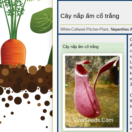
Cây nắp ấm cổ trắng
White-Collared Pitcher-Plant,
Nepenthes A
C
A
Cây nắp ấm cổ trắng
c
v
L
h
k
n
3
C
W
N
*
h
v