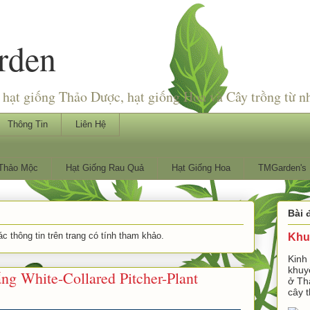
rden
hạt giống Thảo Dược, hạt giống Hoa và Cây trồng từ n
Thông Tin
Liên Hệ
 Thảo Mộc
Hạt Giống Rau Quả
Hạt Giống Hoa
TMGarden's 
Bài 
 thông tin trên trang có tính tham khảo.
Khu
Kinh
khuy
ng White-Collared Pitcher-Plant
ở Th
cây t