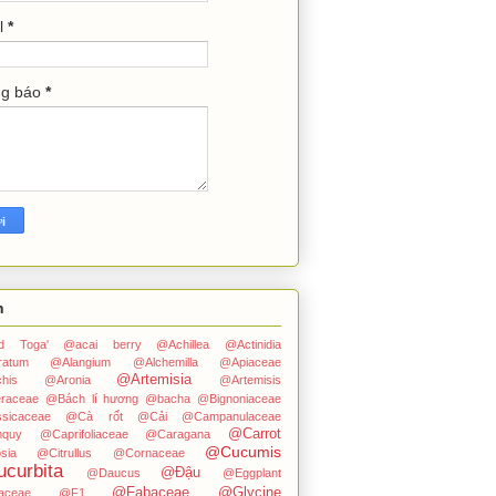
l
*
ng báo
*
n
ped Toga'
@acai berry
@Achillea
@Actinidia
ratum
@Alangium
@Alchemilla
@Apiaceae
@Artemisia
his
@Aronia
@Artemisis
raceae
@Bách lí hương
@bacha
@Bignoniaceae
sicaceae
@Cà rốt
@Cải
@Campanulaceae
@Carrot
quy
@Caprifoliaceae
@Caragana
@Cucumis
sia
@Citrullus
@Cornaceae
curbita
@Đậu
@Daucus
@Eggplant
@Fabaceae
@Glycine
aceae
@F1