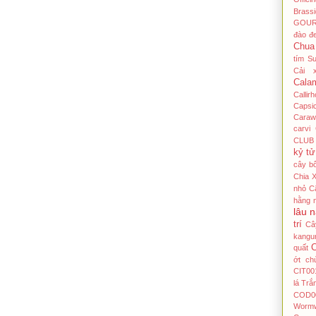
Brass
GOU
đào đ
Chua
tím Su
Cải 
Cala
Callir
Capsi
Caraw
carvi
CLUB
kỷ tử
cây bô
Chia 
nhỏ
C
hằng 
lâu 
trí
Câ
kangu
C
quất
ớt
ch
CIT00
lá Tră
COD0
Worm