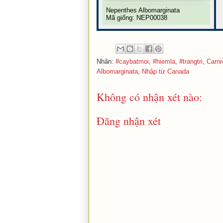
Nepenthes Albomarginata
Mã giống: NEP00038
Nhãn:
#caybatmoi
,
#hiemla
,
#trangtri
,
Carni
Albomarginata
,
Nhập từ Canada
Không có nhận xét nào:
Đăng nhận xét