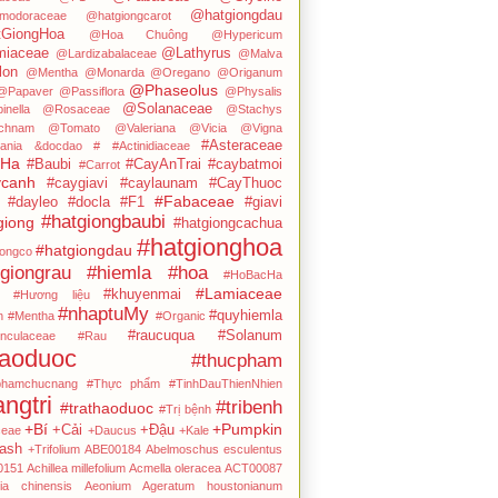
@hatgiongdau
modoraceae
@hatgiongcarot
GiongHoa
@Hoa Chuông
@Hypericum
iaceae
@Lathyrus
@Lardizabalaceae
@Malva
on
@Mentha
@Monarda
@Oregano
@Origanum
@Phaseolus
@Papaver
@Passiflora
@Physalis
@Solanaceae
inella
@Rosaceae
@Stachys
chnam
@Tomato
@Valeriana
@Vicia
@Vigna
#Asteraceae
ania
&docdao
#
#Actinidiaceae
cHa
#Baubi
#CayAnTrai
#caybatmoi
#Carrot
canh
#caygiavi
#caylaunam
#CayThuoc
#Fabaceae
#dayleo
#docla
#F1
#giavi
#hatgiongbaubi
giong
#hatgiongcachua
#hatgionghoa
#hatgiongdau
iongco
giongrau
#hiemla
#hoa
#HoBacHa
#Lamiaceae
#khuyenmai
#Hương liệu
#nhaptuMy
#quyhiemla
n
#Mentha
#Organic
#raucuqua
#Solanum
nculaceae
#Rau
haoduoc
#thucpham
phamchucnang
#Thực phẩm
#TinhDauThienNhien
angtri
#tribenh
#trathaoduoc
#Trị bệnh
+Bí
+Pumpkin
+Cải
+Đậu
ceae
+Daucus
+Kale
ash
+Trifolium
ABE00184
Abelmoschus esculentus
0151
Achillea millefolium
Acmella oleracea
ACT00087
dia chinensis
Aeonium
Ageratum houstonianum