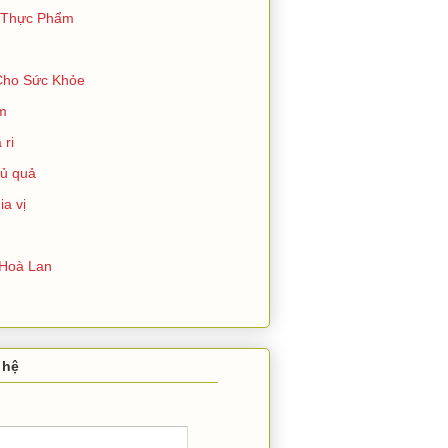
 Thực Phẩm
Cho Sức Khỏe
ím
 ri
củ quả
ia vị
Hoà Lan
 hệ