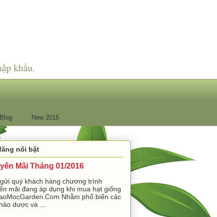
hập khẩu.
Blog
New 2015
đăng nổi bật
yến Mãi Tháng 01/2016
 gửi quý khách hàng chương trình
ến mãi đang áp dụng khi mua hạt giống
aoMocGarden.Com Nhằm phổ biến các
hảo dược và ...