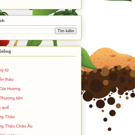
ch
Giống
kỷ tử
ến thảo
Oải Hương
Phượng tiên
 quế́
ng Thảo
g Thảo Châu Âu