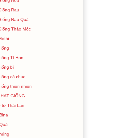
Giống Hoa
Giống Rau
Giống Rau Quả
Giống Thảo Mộc
Methi
giống
giống Tí Hon
giống bí
giống cà chua
giống thiên nhiên
 HẠT GIỐNG
 từ Thái Lan
Bina
 Quả
húng