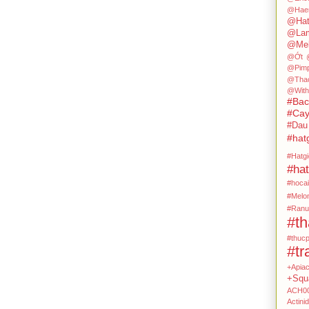
@Hae
@Hat
@Lam
@Mel
@Ớt
@Pimp
@Tha
@With
#Ba
#Cay
#Dau
#hat
#Hatg
#hat
#hocai
#Melo
#Ranu
#t
#thuc
#tr
+Apia
+Squ
ACH0
Actini