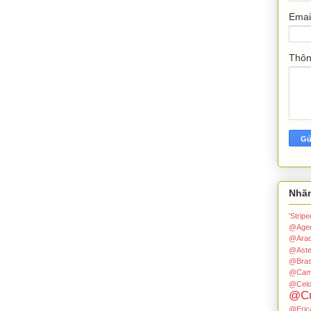
Emai
Thô
Nhã
'Stri
@Age
@Arac
@Aste
@Bras
@Cam
@Celo
@Cu
@Eric