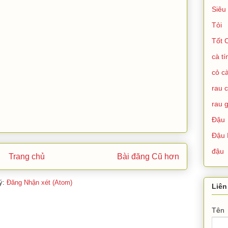
Siêu
Tỏi
Tốt 
cà t
cỏ cà
rau 
rau g
Đậu
Đậu 
đậu
Trang chủ
Bài đăng Cũ hơn
ý:
Đăng Nhận xét (Atom)
Liên
Tên