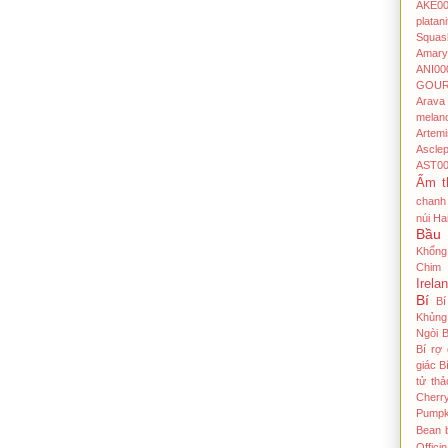
AKE00
platani
Squas
Amaryl
ANI00
GOU
Arava
melan
Artem
Ascle
AST00
Ẩm t
chanh
núi Ha
Bầu
Khổng
Chim
Irela
Bí
Bi
Khủng 
Ngòi
B
Bí rợ
giác
B
tử thả
Cherr
Pumpk
Bean
Officin