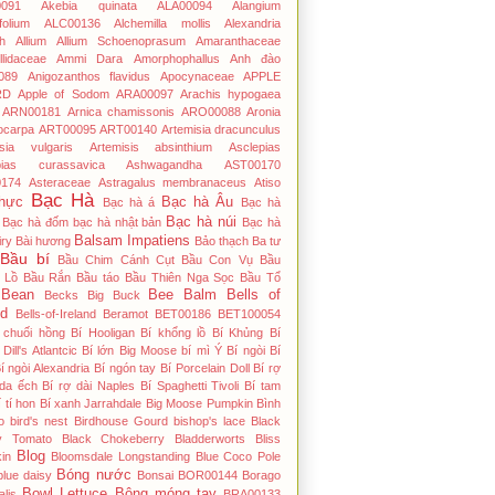
091
Akebia quinata
ALA00094
Alangium
folium
ALC00136
Alchemilla mollis
Alexandria
h
Allium
Allium Schoenoprasum
Amaranthaceae
lidaceae
Ammi Dara
Amorphophallus
Anh đào
089
Anigozanthos flavidus
Apocynaceae
APPLE
RD
Apple of Sodom
ARA00097
Arachis hypogaea
ARN00181
Arnica chamissonis
ARO00088
Aronia
ocarpa
ART00095
ART00140
Artemisia dracunculus
isia vulgaris
Artemisis absinthium
Asclepias
pias curassavica
Ashwagandha
AST00170
174
Asteraceae
Astragalus membranaceus
Atiso
Bạc Hà
hực
Bạc hà Âu
Bạc hà á
Bạc hà
Bạc hà núi
Bạc hà đốm
bạc hà nhật bản
Bạc hà
Balsam Impatiens
iry
Bài hương
Bảo thạch Ba tư
Bầu bí
Bầu Chim Cánh Cụt
Bầu Con Vụ
Bầu
 Lồ
Bầu Rắn
Bầu táo
Bầu Thiên Nga Sọc
Bầu Tổ
Bean
Bee Balm
Bells of
Becks Big Buck
nd
Bells-of-Ireland
Beramot
BET00186
BET100054
́ chuối hồng
Bí Hooligan
Bí khổng lồ
Bí Khủng
Bí
Dill's Atlantcic
Bí lớn Big Moose
bí mì Ý
Bí ngòi
Bí
í ngòi Alexandria
Bí ngón tay
Bí Porcelain Doll
Bí rợ
 da ếch
Bí rợ dài Naples
Bí Spaghetti Tivoli
Bí tam
í tí hon
Bí xanh Jarrahdale
Big Moose Pumpkin
Bình
o
bird's nest
Birdhouse Gourd
bishop's lace
Black
y Tomato
Black Chokeberry
Bladderworts
Bliss
Blog
in
Bloomsdale Longstanding
Blue Coco Pole
Bóng nước
blue daisy
Bonsai
BOR00144
Borago
Bowl Lettuce
Bông móng tay
alis
BRA00133