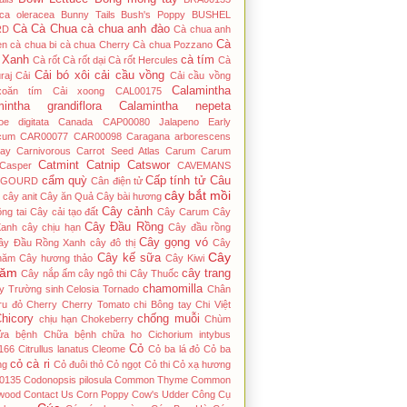
ica oleracea
Bunny Tails
Bush's Poppy
BUSHEL
Cà
Cà Chua
cà chua anh đào
RD
Cà chua anh
Cà
en
cà chua bi
cà chua Cherry
Cà chua Pozzano
 Xanh
cà tím
Cà rốt
Cà rốt dại
Cà rốt Hercules
Cà
Cải bó xôi
cải cầu vồng
raj
Cải
Cải cầu vồng
Calamintha
xoăn tím
Cải xoong
CAL00175
mintha grandiflora
Calamintha nepeta
hoe digitata
Canada
CAP00080 Jalapeno Early
cum
CAR00077
CAR00098
Caragana arborescens
ay
Carnivorous
Carrot Seed Atlas
Carum
Carum
Catmint
Catnip
Catswor
Casper
CAVEMANS
cẩm quỳ
Cấp tính tử
Câu
 GOURD
Cân điện tử
cây bắt mồi
cây anit
Cây ăn Quả
Cây bài hương
Cây cảnh
ng tai
Cây cải tạo đất
Cây Carum
Cây
Cây Đầu Rồng
Xanh
cây chịu hạn
Cây đầu rồng
Cây gọng vó
ây Đầu Rồng Xanh
cây đô thị
Cây
Cây
Cây kế sữa
năm
Cây hương thảo
Cây Kiwi
năm
cây trang
Cây nắp ấm
cây ngô thi
Cây Thuốc
chamomilla
y Trường sinh
Celosia Tornado
Chân
ru đỏ
Cherry
Cherry Tomato
chi Bông tay
Chi Việt
hicory
chống muỗi
chịu hạn
Chokeberry
Chùm
ửa bệnh
Chữa bệnh
chữa ho
Cichorium intybus
Cỏ
166
Citrullus lanatus
Cleome
Cỏ ba lá đỏ
Cỏ ba
cỏ cà ri
́ng
Cỏ đuôi thỏ
Cỏ ngọt
Cỏ thi
Cỏ xạ hương
0135
Codonopsis pilosula
Common Thyme
Common
wood
Contact Us
Corn Poppy
Cow's Udder
Công Cụ