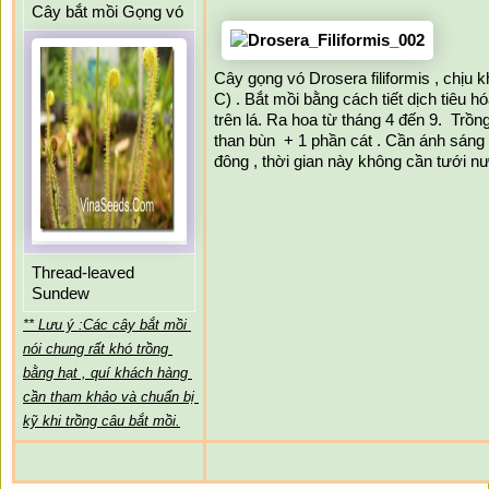
Cây bắt mồi Gọng vó
Cây gọng vó Drosera filiformis , chịu k
C) . Bắt mồi bằng cách tiết dịch tiêu hó
trên lá. Ra hoa từ tháng 4 đến 9.  Trồng
than bùn  + 1 phần cát . Cần ánh sáng 
đông , thời gian này không cần tưới n
Thread-leaved 
Sundew 
** Lưu ý :Các cây bắt mồi 
nói chung rất khó trồng 
bằng hạt , quí khách hàng 
cần tham khảo và chuẩn bị 
kỹ khi trồng câu bắt mồi.