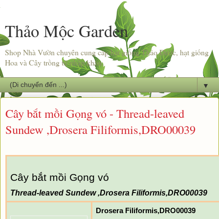
Thảo Mộc Garden
Shop Nhà Vườn chuyên cung cấp hạt giống Thảo Dược, hạt giống
Hoa và Cây trồng từ nhập khẩu.
▼
Cây bắt mồi Gọng vó - Thread-leaved
Sundew ,Drosera Filiformis,DRO00039
Cây bắt mồi Gọng vó
Thread-leaved Sundew ,Drosera Filiformis,DRO00039
Drosera Filiformis,DRO00039