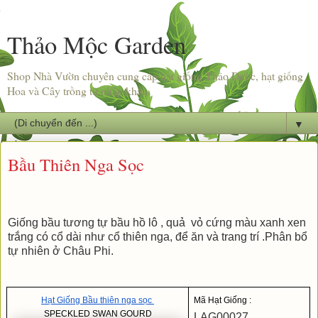
Thảo Mộc Garden
Shop Nhà Vườn chuyên cung cấp hạt giống Thảo Dược, hạt giống
Hoa và Cây trồng từ nhập khẩu.
▼
Bầu Thiên Nga Sọc
Giống bầu tương tự bầu hồ lô , quả vỏ cứng màu xanh xen
trắng có cổ dài như cổ thiên nga, để ăn và trang trí .Phân bổ
tự nhiên ở Châu Phi.
Hạt Giống Bầu thiên nga sọc 
Mã Hạt Giống :
SPECKLED SWAN GOURD
LAG00027