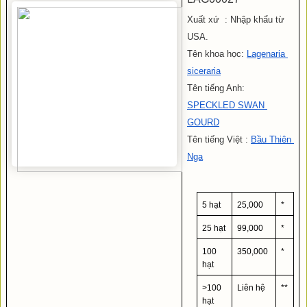
Xuất xứ  : Nhập khẩu từ 
USA.
Tên khoa học: 
Lagenaria 
siceraria
Tên tiếng Anh: 
SPECKLED SWAN 
GOURD
Tên tiếng Việt : 
Bầu Thiên 
Nga
5 hạt
25,000
*
25 hạt
99,000
*
100 
350,000
*
hạt
>100 
Liên hệ
**
hạt