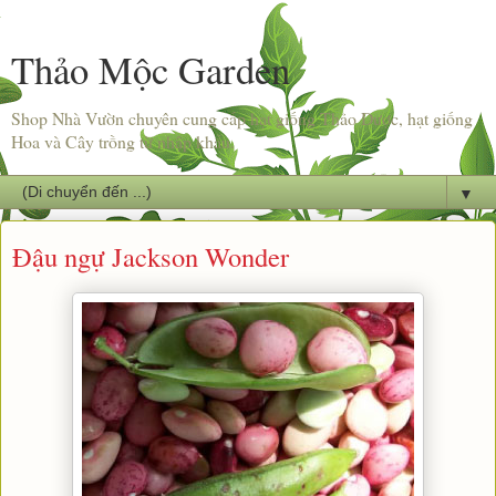
Thảo Mộc Garden
Shop Nhà Vườn chuyên cung cấp hạt giống Thảo Dược, hạt giống
Hoa và Cây trồng từ nhập khẩu.
▼
Đậu ngự Jackson Wonder