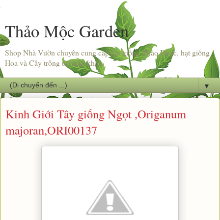
Thảo Mộc Garden
Shop Nhà Vườn chuyên cung cấp hạt giống Thảo Dược, hạt giống
Hoa và Cây trồng từ nhập khẩu.
▼
Kinh Giới Tây giống Ngọt ,Origanum
majoran,ORI00137