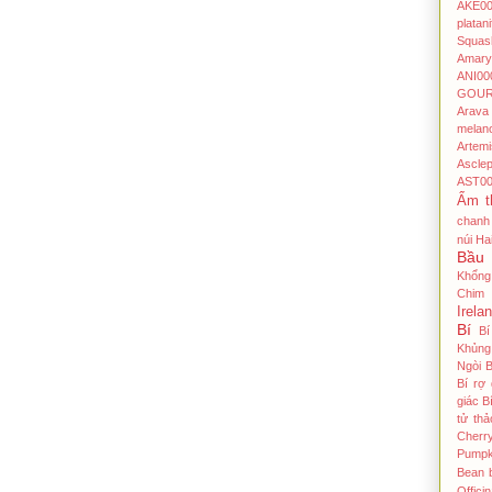
AKE00
platani
Squas
Amaryl
ANI00
GOU
Arava
melan
Artem
Ascle
AST00
Ẩm t
chanh
núi Ha
Bầu
Khổng
Chim
Irela
Bí
Bi
Khủng 
Ngòi
B
Bí rợ
giác
B
tử thả
Cherr
Pumpk
Bean
Officin