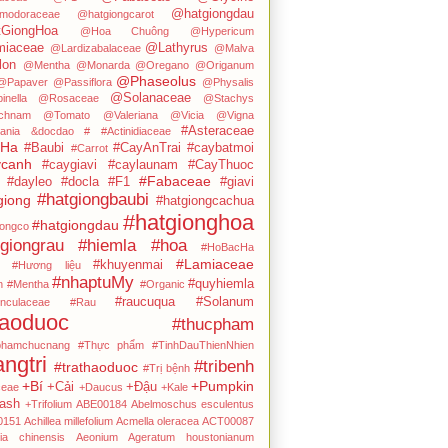
@hatgiongdau
modoraceae
@hatgiongcarot
GiongHoa
@Hoa Chuông
@Hypericum
iaceae
@Lathyrus
@Lardizabalaceae
@Malva
on
@Mentha
@Monarda
@Oregano
@Origanum
@Phaseolus
@Papaver
@Passiflora
@Physalis
@Solanaceae
inella
@Rosaceae
@Stachys
chnam
@Tomato
@Valeriana
@Vicia
@Vigna
#Asteraceae
ania
&docdao
#
#Actinidiaceae
cHa
#Baubi
#CayAnTrai
#caybatmoi
#Carrot
canh
#caygiavi
#caylaunam
#CayThuoc
#Fabaceae
#dayleo
#docla
#F1
#giavi
#hatgiongbaubi
giong
#hatgiongcachua
#hatgionghoa
#hatgiongdau
iongco
giongrau
#hiemla
#hoa
#HoBacHa
#Lamiaceae
#khuyenmai
#Hương liệu
#nhaptuMy
#quyhiemla
n
#Mentha
#Organic
#raucuqua
#Solanum
nculaceae
#Rau
haoduoc
#thucpham
phamchucnang
#Thực phẩm
#TinhDauThienNhien
angtri
#tribenh
#trathaoduoc
#Trị bệnh
+Bí
+Pumpkin
+Cải
+Đậu
ceae
+Daucus
+Kale
ash
+Trifolium
ABE00184
Abelmoschus esculentus
0151
Achillea millefolium
Acmella oleracea
ACT00087
dia chinensis
Aeonium
Ageratum houstonianum