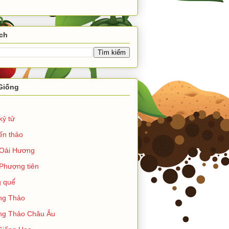
ch
Giống
kỷ tử
ến thảo
Oải Hương
Phượng tiên
 quế́
ng Thảo
g Thảo Châu Âu