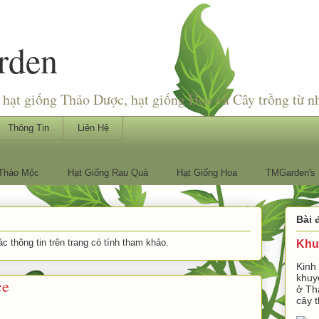
rden
hạt giống Thảo Dược, hạt giống Hoa và Cây trồng từ n
Thông Tin
Liên Hệ
 Thảo Mộc
Hạt Giống Rau Quả
Hạt Giống Hoa
TMGarden's 
Bài 
 thông tin trên trang có tính tham khảo.
Khu
Kinh
khuy
ce
ở Th
cây t