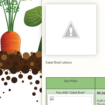
Salad Bowl Lettuce
Sản Phẩm
Rau diếp” Salad Bowl”
Mã S
Xuất 
Thu ho