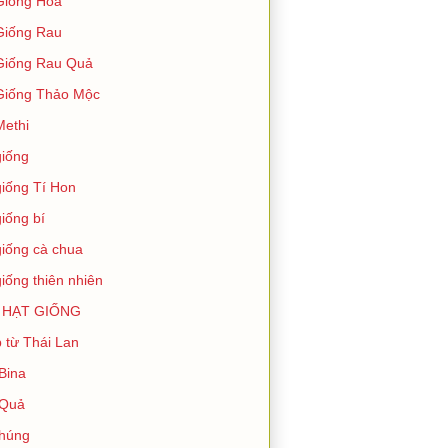
Giống Hoa
Giống Rau
Giống Rau Quả
Giống Thảo Mộc
Methi
giống
giống Tí Hon
giống bí
giống cà chua
giống thiên nhiên
 HẠT GIỐNG
 từ Thái Lan
Bina
 Quả
húng