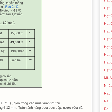
Hạt 
ống: truyền thống
ng : 
Rau ăn lá
Hạt 
độ gieo: 4-18 ºC
ầm: sau 1,2 tuần
Hạt 
́n Lẻ( gói ):
Hạt 
Hạt 
ạt
15,000 đ
*
Hạt 
hạt
49,000 đ
*
Hạt 
 hạt
199,000 đ
**
Hạt 
00 
Liên hệ
***
Hạt 
Hạt 
g có sẳn
MUA
ập sau 2 tuần
n hệ chi tiết
Nhập
Rau 
Rau
~15 ºC ) , gieo trồng vào mùa xuân tới thu.
oảng 6-12 mm. Tránh ánh nắng trưa trực tiếp, nước vửa đủ.
Rau 