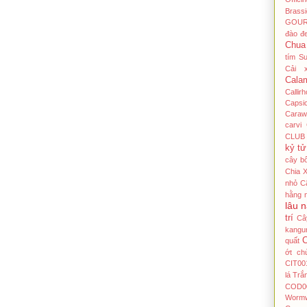
Brass
GOU
đào đ
Chua
tím Su
Cải 
Cala
Callir
Capsi
Caraw
carvi
CLUB
kỷ tử
cây bô
Chia 
nhỏ
C
hằng 
lâu 
trí
Câ
kangu
C
quất
ớt
ch
CIT00
lá Tră
COD0
Worm