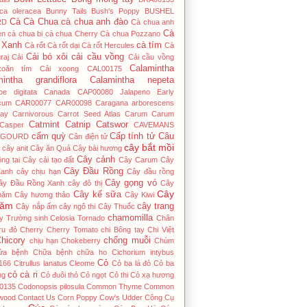
ica oleracea
Bunny Tails
Bush's Poppy
BUSHEL
Cà
Cà Chua
cà chua anh đào
RD
Cà chua anh
Cà
en
cà chua bi
cà chua Cherry
Cà chua Pozzano
 Xanh
cà tím
Cà rốt
Cà rốt dại
Cà rốt Hercules
Cà
Cải bó xôi
cải cầu vồng
raj
Cải
Cải cầu vồng
Calamintha
xoăn tím
Cải xoong
CAL00175
mintha grandiflora
Calamintha nepeta
hoe digitata
Canada
CAP00080 Jalapeno Early
cum
CAR00077
CAR00098
Caragana arborescens
ay
Carnivorous
Carrot Seed Atlas
Carum
Carum
Catmint
Catnip
Catswor
Casper
CAVEMANS
cẩm quỳ
Cấp tính tử
Câu
 GOURD
Cân điện tử
cây bắt mồi
cây anit
Cây ăn Quả
Cây bài hương
Cây cảnh
ng tai
Cây cải tạo đất
Cây Carum
Cây
Cây Đầu Rồng
Xanh
cây chịu hạn
Cây đầu rồng
Cây gọng vó
ây Đầu Rồng Xanh
cây đô thị
Cây
Cây
Cây kế sữa
năm
Cây hương thảo
Cây Kiwi
năm
cây trang
Cây nắp ấm
cây ngô thi
Cây Thuốc
chamomilla
y Trường sinh
Celosia Tornado
Chân
ru đỏ
Cherry
Cherry Tomato
chi Bông tay
Chi Việt
hicory
chống muỗi
chịu hạn
Chokeberry
Chùm
ửa bệnh
Chữa bệnh
chữa ho
Cichorium intybus
Cỏ
166
Citrullus lanatus
Cleome
Cỏ ba lá đỏ
Cỏ ba
cỏ cà ri
́ng
Cỏ đuôi thỏ
Cỏ ngọt
Cỏ thi
Cỏ xạ hương
0135
Codonopsis pilosula
Common Thyme
Common
wood
Contact Us
Corn Poppy
Cow's Udder
Công Cụ