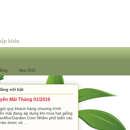
hập khẩu.
Blog
New 2015
đăng nổi bật
yến Mãi Tháng 01/2016
 gửi quý khách hàng chương trình
ến mãi đang áp dụng khi mua hạt giống
aoMocGarden.Com Nhằm phổ biến các
hảo dược và ...