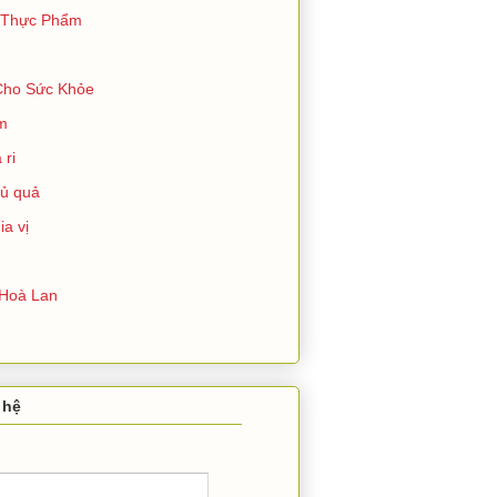
 Thực Phẩm
Cho Sức Khỏe
ím
 ri
củ quả
ia vị
Hoà Lan
 hệ