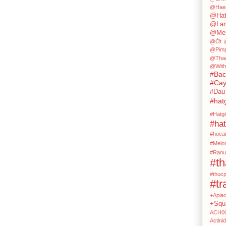
@Hae
@Hat
@Lam
@Mel
@Ớt
@Pimp
@Tha
@With
#Ba
#Cay
#Dau
#hat
#Hatg
#hat
#hocai
#Melo
#Ranu
#t
#thuc
#tr
+Apia
+Squ
ACH0
Actini