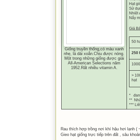
Hạt gi
Sử dụ
Nhiệt 
Nẩy m
Giá Ba
50 h
Giống truyền thống,có màu xanh
250 
nhẹ, lá dài xoắn.Chịu được nóng.
Một trong những giống được giải
All-American Selections năm
1000
1952.Rất nhiều vitamin A.
> 10
hạt
*   đan
**  Nh
*** Liê
Rau thích hợp trồng nơi khí hậu hơi lạnh ( 
Gieo hạt giống trực tiếp trên đất , sâu kh