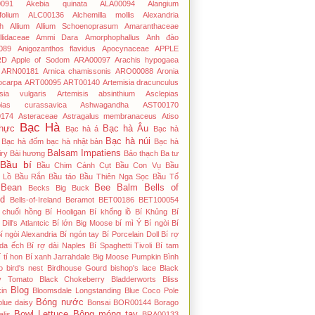
091
Akebia quinata
ALA00094
Alangium
folium
ALC00136
Alchemilla mollis
Alexandria
h
Allium
Allium Schoenoprasum
Amaranthaceae
lidaceae
Ammi Dara
Amorphophallus
Anh đào
089
Anigozanthos flavidus
Apocynaceae
APPLE
RD
Apple of Sodom
ARA00097
Arachis hypogaea
ARN00181
Arnica chamissonis
ARO00088
Aronia
ocarpa
ART00095
ART00140
Artemisia dracunculus
isia vulgaris
Artemisis absinthium
Asclepias
pias curassavica
Ashwagandha
AST00170
174
Asteraceae
Astragalus membranaceus
Atiso
Bạc Hà
hực
Bạc hà Âu
Bạc hà á
Bạc hà
Bạc hà núi
Bạc hà đốm
bạc hà nhật bản
Bạc hà
Balsam Impatiens
iry
Bài hương
Bảo thạch Ba tư
Bầu bí
Bầu Chim Cánh Cụt
Bầu Con Vụ
Bầu
 Lồ
Bầu Rắn
Bầu táo
Bầu Thiên Nga Sọc
Bầu Tổ
Bean
Bee Balm
Bells of
Becks Big Buck
nd
Bells-of-Ireland
Beramot
BET00186
BET100054
́ chuối hồng
Bí Hooligan
Bí khổng lồ
Bí Khủng
Bí
Dill's Atlantcic
Bí lớn Big Moose
bí mì Ý
Bí ngòi
Bí
í ngòi Alexandria
Bí ngón tay
Bí Porcelain Doll
Bí rợ
 da ếch
Bí rợ dài Naples
Bí Spaghetti Tivoli
Bí tam
í tí hon
Bí xanh Jarrahdale
Big Moose Pumpkin
Bình
o
bird's nest
Birdhouse Gourd
bishop's lace
Black
y Tomato
Black Chokeberry
Bladderworts
Bliss
Blog
in
Bloomsdale Longstanding
Blue Coco Pole
Bóng nước
blue daisy
Bonsai
BOR00144
Borago
Bowl Lettuce
Bông móng tay
alis
BRA00133