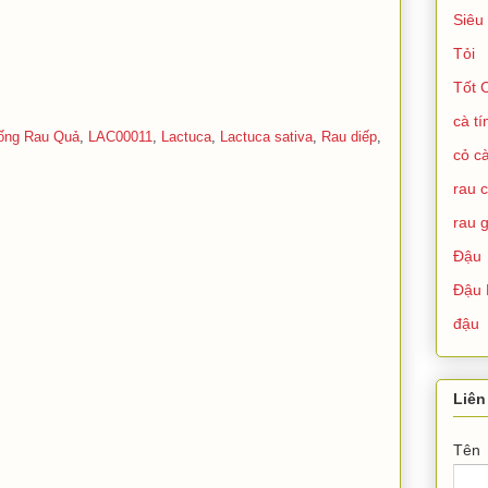
Siêu
Tỏi
Tốt 
cà t
ống Rau Quả
,
LAC00011
,
Lactuca
,
Lactuca sativa
,
Rau diếp
,
cỏ cà
rau 
rau g
Đậu
Đậu 
đậu
Liên
Tên