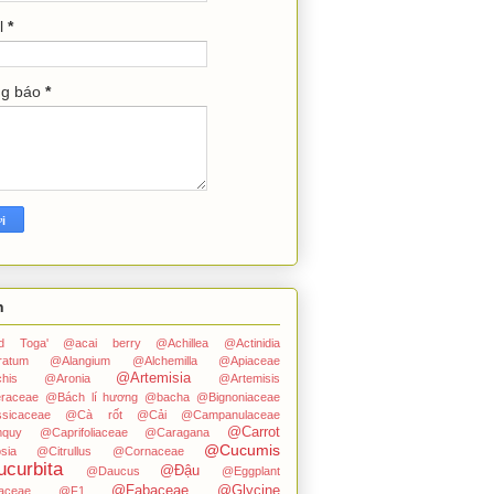
l
*
ng báo
*
n
ped Toga'
@acai berry
@Achillea
@Actinidia
ratum
@Alangium
@Alchemilla
@Apiaceae
@Artemisia
his
@Aronia
@Artemisis
raceae
@Bách lí hương
@bacha
@Bignoniaceae
sicaceae
@Cà rốt
@Cải
@Campanulaceae
@Carrot
quy
@Caprifoliaceae
@Caragana
@Cucumis
sia
@Citrullus
@Cornaceae
curbita
@Đậu
@Daucus
@Eggplant
@Fabaceae
@Glycine
aceae
@F1