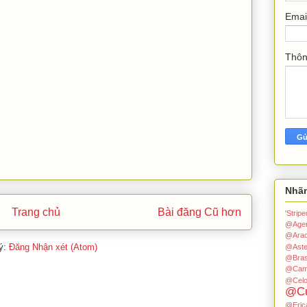
Emai
Thô
Nhã
Trang chủ
Bài đăng Cũ hơn
'Stri
@Age
@Arac
ý:
Đăng Nhận xét (Atom)
@Aste
@Bras
@Cam
@Celo
@Cu
@Eric