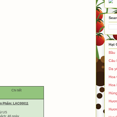
Sear
Hạt 
Bầu
Câu 
Dạ y
Hoa 
Hoa 
Chi tiết
Húng
Hươ
ản Phẩm: LAC00011
Hươn
xứ:US
ặch: 46 ngày